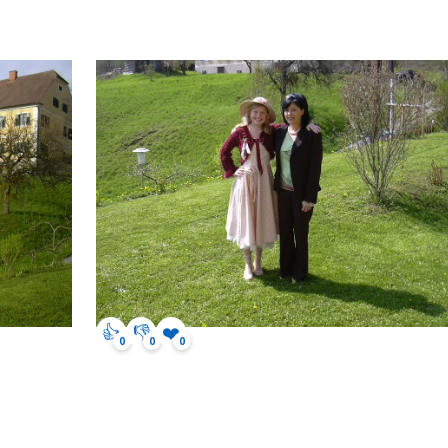
👍
👎
❤️
0
0
0