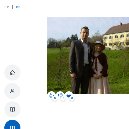
de
|
en
👍
👎
❤️
0
0
0