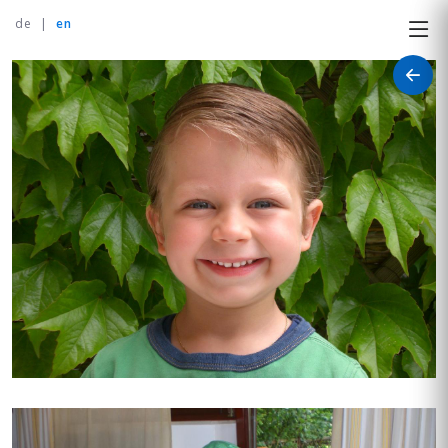
de
|
en